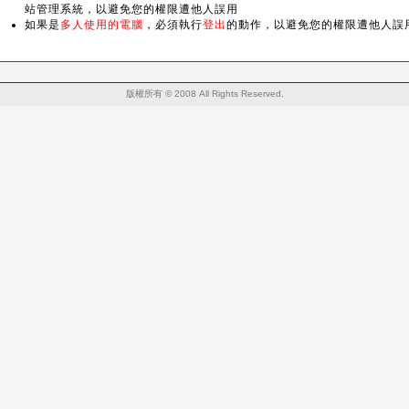
站管理系統，以避免您的權限遭他人誤用
如果是
多人使用的電腦
，必須執行
登出
的動作，以避免您的權限遭他人誤
版權所有 © 2008 All Rights Reserved.